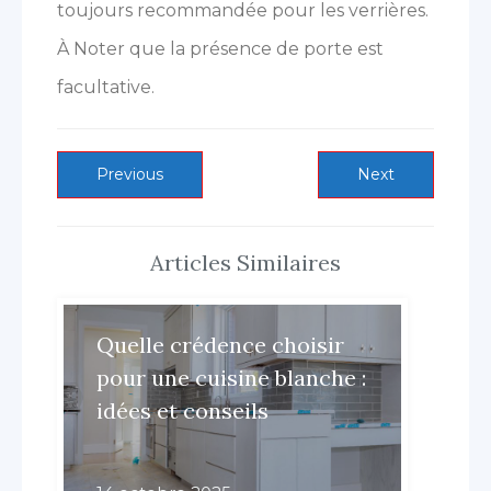
toujours recommandée pour les verrières.
À Noter que la présence de porte est
facultative.
Navigation
Previous
Next
Previous
Next
post:
post:
de
l’article
Articles Similaires
Quelle crédence choisir
pour une cuisine blanche :
idées et conseils